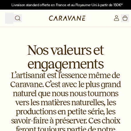
Livraison standard offerte en France et au Royaume-Uni à partir de 150€*
0 a
Nos valeurs et
engagements
L’artisanat est l’essence même de
Caravane. C’est avec le plus grand
naturel que nous nous tournons
vers les matières naturelles, les
productions en petite série, les
savoir-faire à préserver. Ces choix
feront toujours partie de notre