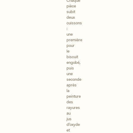
Chaque
pièce
subit
deux
cuissons
:
une
première
pour
le
biscuit
engobé,
puis
une
seconde
après
la
peinture
des
rayures
au
jus
d’oxyde
et