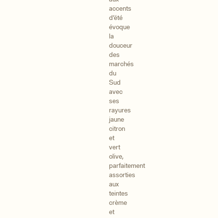
accents
d’été
évoque
la
douceur
des
marchés
du
Sud
avec
ses
rayures
jaune
citron
et
vert
olive,
parfaitement
assorties
aux
teintes
crème
et