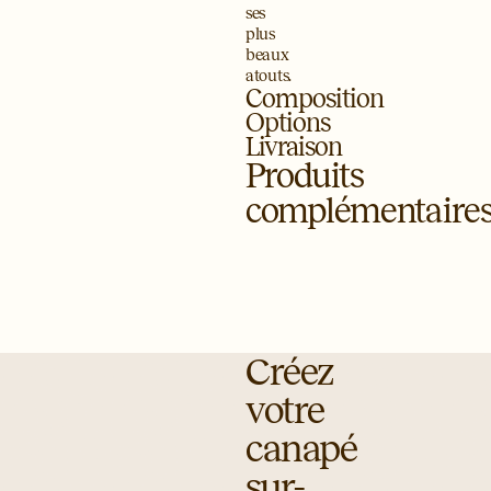
ses
plus
beaux
atouts.
Composition
Options
Livraison
Produits
complémentaire
Nouveaux
Tapis
Housse
Suspension
coloris
Adao
de
Cosmos
Métal
Jute
coussin
doré
et
Luni
$87
lin
+9
$1,226
Lin
$130
Créez
votre
canapé
sur-