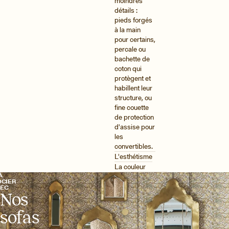
moindres
détails :
pieds forgés
à la main
pour certains,
percale ou
bachette de
coton qui
protègent et
habillent leur
structure, ou
fine couette
de protection
d'assise pour
les
convertibles.
L'esthétisme
La couleur
À
OCIER
VEC
Nos
sofas