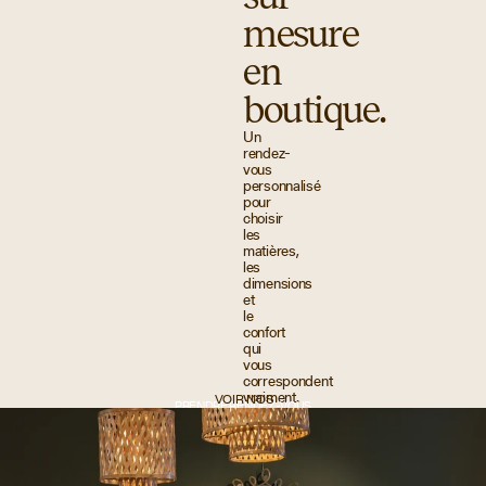
mesure
en
boutique.
Un
rendez-
vous
personnalisé
pour
choisir
les
matières,
les
dimensions
et
le
confort
qui
vous
correspondent
vraiment.
VOIR NOS
PRENDRE RENDEZ-VOUS
BOUTIQUES